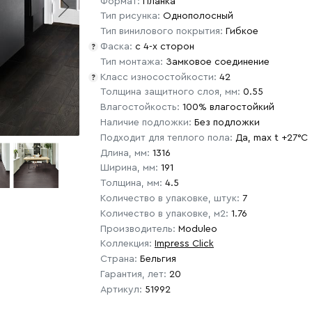
Формат:
Планка
Тип рисунка:
Однополосный
Тип винилового покрытия:
Гибкое
Фаска:
с 4-х сторон
?
Тип монтажа:
Замковое соединение
Класс износостойкости:
42
?
Толщина защитного слоя, мм:
0.55
Влагостойкость:
100% влагостойкий
Наличие подложки:
Без подложки
Подходит для теплого пола:
Да, max t +27°C
Длина, мм:
1316
Ширина, мм:
191
Толщина, мм:
4.5
Количество в упаковке, штук:
7
Количество в упаковке, м2:
1.76
Производитель:
Moduleo
Коллекция:
Impress Click
Страна:
Бельгия
Гарантия, лет:
20
Артикул:
51992