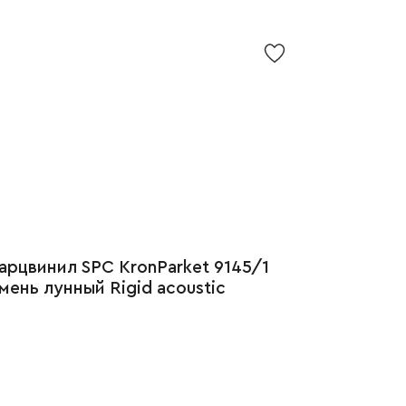
арцвинил SPC KronParket 9145/1
мень лунный Rigid acoustic