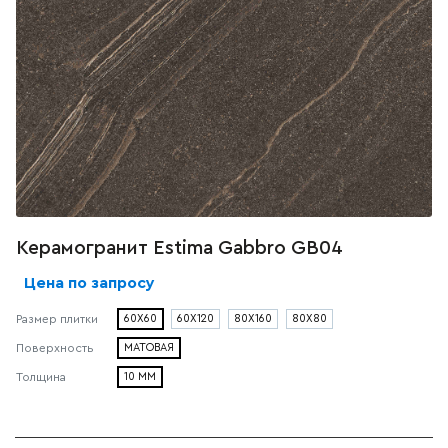
Керамогранит Estima Gabbro GB04
Цена по запросу
60X60
60X120
80X160
80X80
Размер плитки
МАТОВАЯ
Поверхность
10 ММ
Толщина