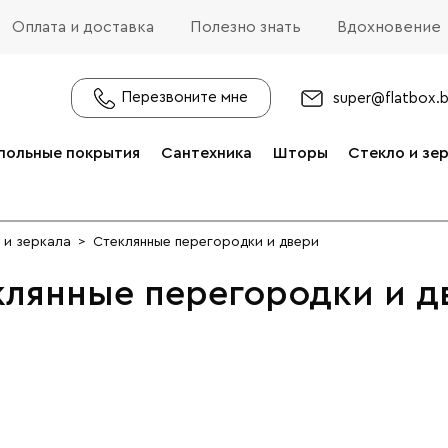
Оплата и доставка
Полезно знать
Вдохновение
Перезвоните мне
super@flatbox.
польные покрытия
Сантехника
Шторы
Стекло и зе
 и зеркала
>
Стеклянные перегородки и двери
клянные перегородки и д