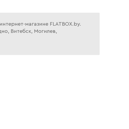
 интернет-магазине FLATBOX.by.
но, Витебск, Могилев,