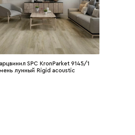
арцвинил SPC KronParket 9145/1
мень лунный Rigid acoustic