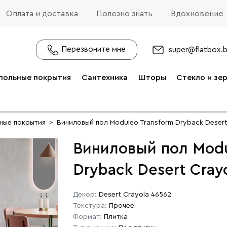
Оплата и доставка
Полезно знать
Вдохновение
Перезвоните мне
super@flatbox.
польные покрытия
Сантехника
Шторы
Стекло и зе
ные покрытия
>
Виниловый пол Moduleo Transform Dryback Desert
Виниловый пол Modu
Dryback Desert Cray
Декор:
Desert Crayola 46562
Текстура:
Прочее
Формат:
Плитка