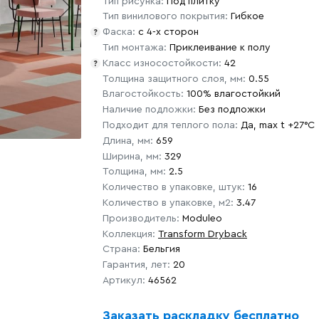
Тип рисунка:
Под плитку
Тип винилового покрытия:
Гибкое
Фаска:
с 4-х сторон
?
Тип монтажа:
Приклеивание к полу
Класс износостойкости:
42
?
Толщина защитного слоя, мм:
0.55
Влагостойкость:
100% влагостойкий
Наличие подложки:
Без подложки
Подходит для теплого пола:
Да, max t +27°C
Длина, мм:
659
Ширина, мм:
329
Толщина, мм:
2.5
Количество в упаковке, штук:
16
Количество в упаковке, м2:
3.47
Производитель:
Moduleo
Коллекция:
Transform Dryback
Страна:
Бельгия
Гарантия, лет:
20
Артикул:
46562
Заказать раскладку бесплатно