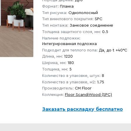
Формат:
Планка
Тип рисунка:
Однополосный
Тип винилового покрытия:
SPC
Тип монтажа:
Замковое соединение
Толщина защитного слоя, мм:
0.5
Наличие подложки:
Интегрированная подложка
Подходит для теплого пола:
Да, до t +40°C
Длина, мм:
1220
Ширина, мм:
180
Толщина, мм:
5
Количество в упаковке, штук:
8
Количество в упаковке, м2:
1.75
Производитель:
CM Floor
Коллекция:
Floor ScandiWood (SPC)
Заказать раскладку бесплатно