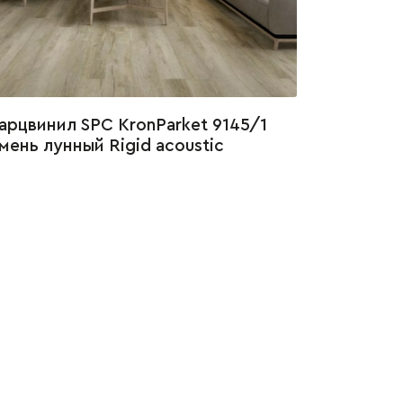
арцвинил SPC KronParket 9145/1
мень лунный Rigid acoustic