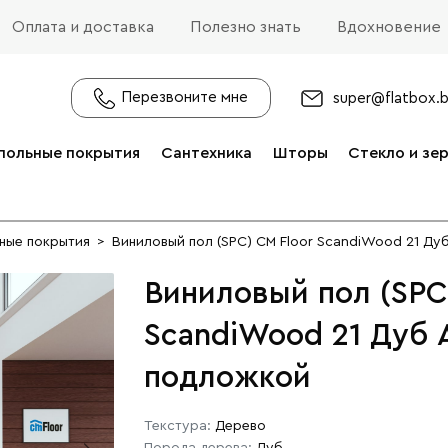
Оплата и доставка
Полезно знать
Вдохновение
Перезвоните мне
super@flatbox.
польные покрытия
Сантехника
Шторы
Стекло и зе
ные покрытия
>
Виниловый пол (SPC) CM Floor ScandiWood 21 Ду
Виниловый пол (SPC
ScandiWood 21 Дуб 
подложкой
Текстура:
Дерево
Порода дерева:
Дуб