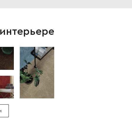
 интерьере
и