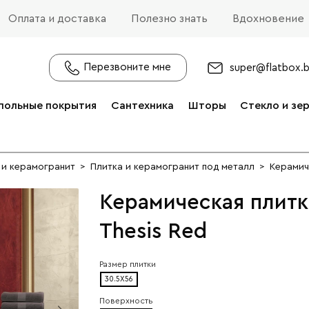
Оплата и доставка
Полезно знать
Вдохновение
Перезвоните мне
super@flatbox.
польные покрытия
Сантехника
Шторы
Стекло и зе
 и керамогранит
>
Плитка и керамогранит под металл
>
Керамич
Керамическая плитк
Thesis Red
Размер плитки
30.5X56
Поверхность