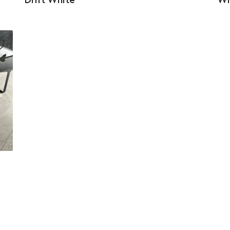
Drift White
Wh