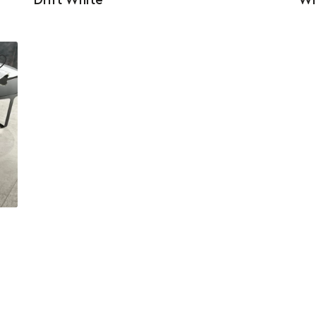
Drift White
Wh