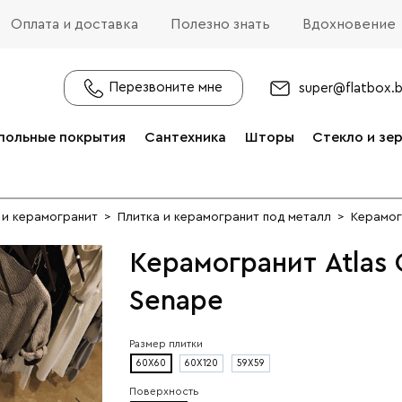
Оплата и доставка
Полезно знать
Вдохновение
Перезвоните мне
super@flatbox.
польные покрытия
Сантехника
Шторы
Стекло и зе
 и керамогранит
>
Плитка и керамогранит под металл
>
Керамог
Керамогранит Atlas 
Senape
Размер плитки
60X60
60X120
59X59
Поверхность