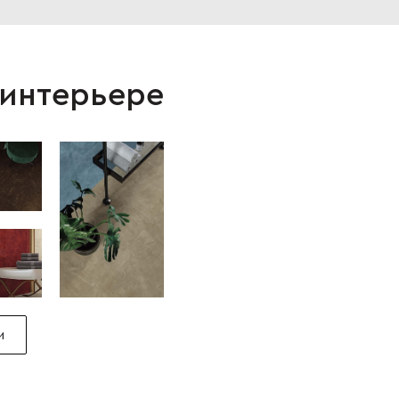
 интерьере
и