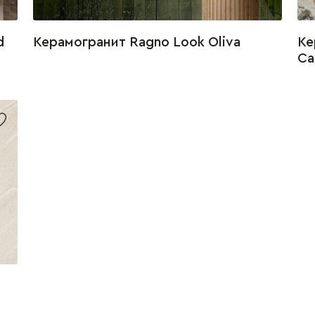
d
Керамогранит Ragno Look Oliva
Ке
Ca