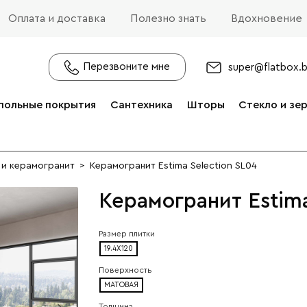
Оплата и доставка
Полезно знать
Вдохновение
Перезвоните мне
super@flatbox.
польные покрытия
Сантехника
Шторы
Стекло и зе
 и керамогранит
>
Керамогранит Estima Selection SL04
Керамогранит Estima
Размер плитки
19.4X120
Поверхность
МАТОВАЯ
Толщина