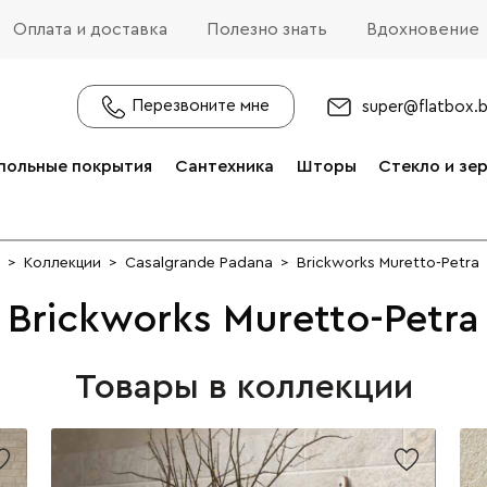
Оплата и доставка
Полезно знать
Вдохновение
Перезвоните мне
super@flatbox.
польные покрытия
Сантехника
Шторы
Стекло и зе
>
Коллекции
>
Casalgrande Padana
>
Brickworks Muretto-Petra
Brickworks Muretto-Petra
Товары в коллекции