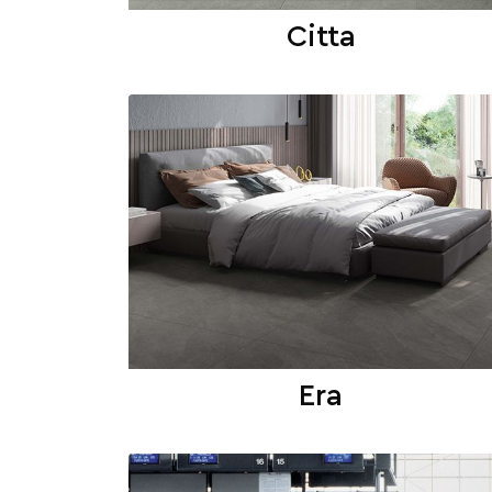
Citta
Era